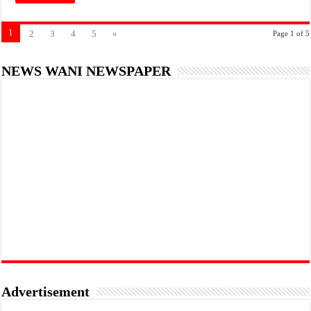
1
2
3
4
5
»
Page 1 of 5
NEWS WANI NEWSPAPER
Advertisement