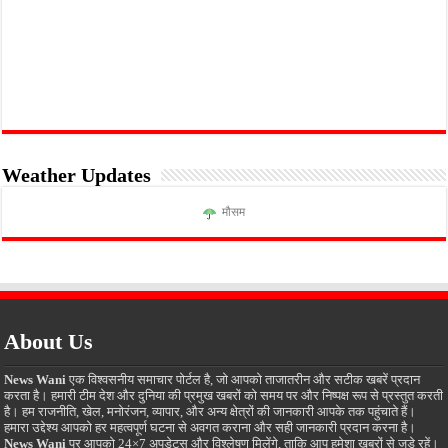
Weather Updates
मौसम
About Us
News Wani
एक विश्वसनीय समाचार पोर्टल है, जो आपको ताजातरीन और सटीक खबरें प्रदान
करता है। हमारी टीम देश और दुनिया की प्रमुख खबरों को समय पर और निष्पक्ष रूप से प्रस्तुत करती
है। हम राजनीति, खेल, मनोरंजन, व्यापार, और अन्य क्षेत्रों की जानकारी आपके तक पहुंचाते हैं।
हमारा उद्देश्य आपको हर महत्वपूर्ण घटना से अवगत कराना और सही जानकारी प्रदान करना है।
News Wani
पर आपको 24×7 अपडेट्स और विश्लेषण मिलेंगे, ताकि आप हमेशा खबरों से जुड़े रहें।