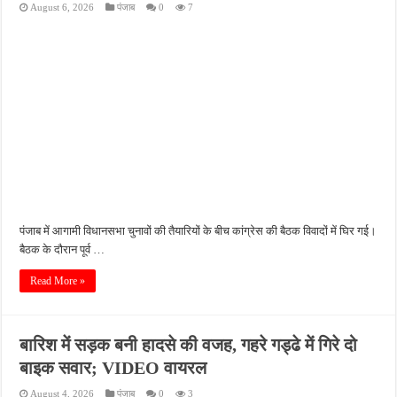
August 6, 2026
पंजाब
0
7
कानपुर में घर में घुसकर युवक की हत्या, पत्नी पर भी हमला; लूट के बाद CCTV DVR ले गए बदमा
लखनऊ में नाबालिग से रेप के आरोप में ऑटो चालक गिरफ्तार, पुलिस जांच में जुटी
वाराणसी में देर रात खूनी हमला, साड़ी कारीगर की मौत; दो लोग गंभीर रूप से घायल
यूपी भाजपा में संगठनात्मक फेरबदल, छह क्षेत्रों की बदली जिम्मेदारी; मोर्चों के लिए भी नियुक्त हुए प्र
मेरठ में शिवभक्तों पर बरसे फूल, सीएम योगी ने कांवड़ियों का किया भव्य स्वागत
पंजाब में आगामी विधानसभा चुनावों की तैयारियों के बीच कांग्रेस की बैठक विवादों में घिर गई।
बैठक के दौरान पूर्व …
Read More »
बारिश में सड़क बनी हादसे की वजह, गहरे गड्ढे में गिरे दो
बाइक सवार; VIDEO वायरल
August 4, 2026
पंजाब
0
3