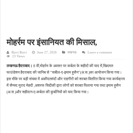
फतेहपुर के देवीगंज में दूषित पेयजल से बढ़ा संकट, बदबूदार पानी और जलभराव पर फूटा लोगों का गुस
आईटीआई एडमिशन 2026: युवाओं के लिए सुनहरा अवसर, 7 अगस्त तक करें ऑनलाइन आवेदन
दिव्यांग छात्राओं के लिए खुशखबरी, ई-ट्राइसाइकिल खरीदने पर मिलेगा ₹65 हजार तक का अनुदान
भारी बारिश ने खोली अतिक्रमण की पोल, तालाब का गंदा पानी घरों में घुसा, ग्रामीण बेहाल
मोहर्रम पर इंसानियत की मिसाल,
पेड़ लगाने के विवाद ने लिया हिंसक मोड़, महिला पर कुल्हाड़ी से किया हमला
Rizvi Rizvi
June 27, 2026
लखनऊ
Leave a comment
23 Views
लखनऊ/हैदराबाद।
8 वीं,मोहर्रम के अवसर पर कर्बला के शहीदों की याद में,खिदमत
फाउंडेशन हैदराबाद की जानिब से “सबील-ए-इमाम हुसैन”(अ.स.)का आयोजन किया गया।
इस मौके पर बड़ी संख्या में अकीदतमंदों और राहगीरों को शरबत वितरित किया गया कार्यक्रम
में सैय्यद मुराद मेहदी ,अशरफ सिद्दीकी द्वारा लोगों को शरबत पिलाया गया तथा इमाम हुसैन
(अ.स.)और शहीदान-ए-कर्बला की कुर्बानियों को याद किया गया।