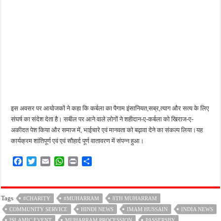
इस अवसर पर आयोजकों ने कहा कि कर्बला का पैगाम इंसानियत,सब्र,त्याग और सत्य के लिए
संघर्ष का संदेश देता है। सबील पर आने वाले लोगों ने शहीदान-ए-कर्बला को खिराज-ए-
अकीदत पेश किया और समाज में, भाईचारे एवं मानवता को बढ़ावा देने का संकल्प लिया।यह
कार्यक्रम शांतिपूर्ण एवं एवं सौहार्द पूर्ण वातावरण में संपन्न हुआ।
F
T
E
W
P
S
a
w
m
h
r
h
c
i
a
a
i
a
e
t
i
t
n
r
Tags
#CHARITY
#MUHARRAM
8TH MUHARRAM
b
t
l
s
t
e
COMMUNITY SERVICE
o
e
A
HINDI NEWS
IMAM HUSSAIN
INDIA NEWS
o
r
p
ISLAMIC EVENT
MUHARRAM PROCESSION
PASSERSBY