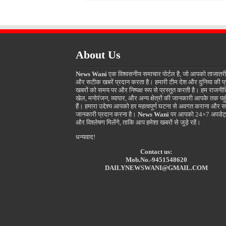
About Us
News Wani
एक विश्वसनीय समाचार पोर्टल है, जो आपको ताजातर
और सटीक खबरें प्रदान करता है। हमारी टीम देश और दुनिया की प
खबरों को समय पर और निष्पक्ष रूप से प्रस्तुत करती है। हम राजनीत
खेल, मनोरंजन, व्यापार, और अन्य क्षेत्रों की जानकारी आपके तक पहुं
हैं। हमारा उद्देश्य आपको हर महत्वपूर्ण घटना से अवगत कराना और स
जानकारी प्रदान करना है।
News Wani
पर आपको 24×7 अपडेट
और विश्लेषण मिलेंगे, ताकि आप हमेशा खबरों से जुड़े रहें।
धन्यवाद!
Contact us:
Mob.No.-9451548620
DAILYNEWSWANI@GMAIL.COM