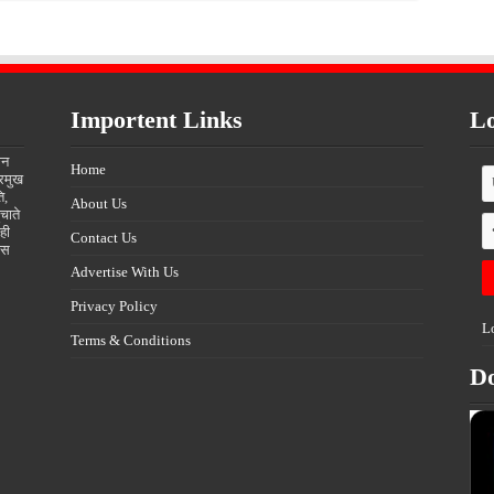
Importent Links
Lo
ीन
Home
्रमुख
ि,
About Us
चाते
ही
Contact Us
्स
Advertise With Us
Privacy Policy
L
Terms & Conditions
D