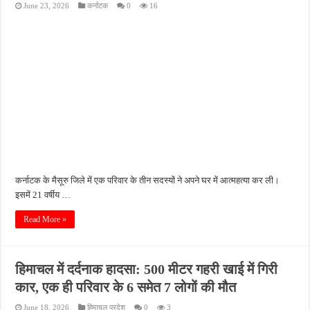
June 23, 2026
कर्नाटक
0
16
फतेहपुर के देवीगंज में दूषित पेयजल से बढ़ा संकट, बदबूदार पानी और जलभराव पर फूटा लोगों का गुस
आईटीआई एडमिशन 2026: युवाओं के लिए सुनहरा अवसर, 7 अगस्त तक करें ऑनलाइन आवेदन
दिव्यांग छात्राओं के लिए खुशखबरी, ई-ट्राइसाइकिल खरीदने पर मिलेगा ₹65 हजार तक का अनुदान
भारी बारिश ने खोली अतिक्रमण की पोल, तालाब का गंदा पानी घरों में घुसा, ग्रामीण बेहाल
पेड़ लगाने के विवाद ने लिया हिंसक मोड़, महिला पर कुल्हाड़ी से किया हमला
कर्नाटक के मैसूरु जिले में एक परिवार के तीन सदस्यों ने अपने घर में आत्महत्या कर ली।
इसमें 21 वर्षीय …
Read More »
हिमाचल में दर्दनाक हादसा: 500 मीटर गहरी खाई में गिरी
कार, एक ही परिवार के 6 समेत 7 लोगों की मौत
June 18, 2026
हिमाचल प्रदेश
0
3