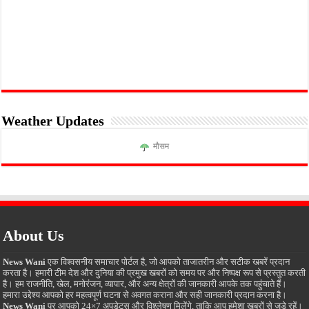
Weather Updates
मौसम
About Us
News Wani
एक विश्वसनीय समाचार पोर्टल है, जो आपको ताजातरीन और सटीक खबरें प्रदान
करता है। हमारी टीम देश और दुनिया की प्रमुख खबरों को समय पर और निष्पक्ष रूप से प्रस्तुत करती
है। हम राजनीति, खेल, मनोरंजन, व्यापार, और अन्य क्षेत्रों की जानकारी आपके तक पहुंचाते हैं।
हमारा उद्देश्य आपको हर महत्वपूर्ण घटना से अवगत कराना और सही जानकारी प्रदान करना है।
News Wani
पर आपको 24×7 अपडेट्स और विश्लेषण मिलेंगे, ताकि आप हमेशा खबरों से जुड़े रहें।