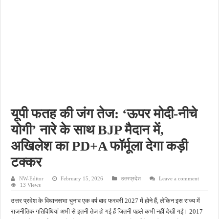
पीएमजीएसवाई सड़क की हालत पर फिर उठे सवाल, ग्रामीणों ने गड्ढों और जलभराव की बताई समस्
फतेहपुर में अपराधियों की संपत्ति पर पुलिस की नजर, गुप्त सूचना देने वालों को मिलेगा इनाम
आईजीआरएस शिकायत के निस्तारण पर सवाल, जर्जर सड़क से ग्रामीणों की बढ़ी मुश्किलें
सीसीटीवी में कैद हुआ चोर, फिर भी पुलिस के हाथ खाली; बाइक और सिलेंडर चोरी का नहीं हुआ खुल
बच्चों की सीखने की क्षमता बढ़ाने पर जोर, शिक्षकों को सिखाई गईं नई शिक्षण तकनीकें
यूपी फतह की जंग तेज: ‘ऊपर मोदी-नीचे
योगी’ नारे के साथ BJP मैदान में,
अखिलेश का PD+A फॉर्मूला देगा कड़ी
टक्कर
NW-Editor
February 15, 2026
उत्तरप्रदेश
Leave a comment
13 Views
उत्तर प्रदेश के विधानसभा चुनाव एक वर्ष बाद फरवरी 2027 में होने हैं, लेकिन इस राज्य में
राजनीतिक गतिविधियां अभी से इतनी तेज हो गई हैं जितनी पहले कभी नहीं देखी गईं। 2017