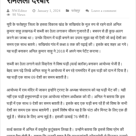
रामलला दरबार
अमेरिका ने रक्षा शक्ति पर दिया बड़ा संदेश, गोपनीय सैन्य जानकारी लीक करने वालों पर होगी सख्त का
NW-Editor
January 1, 2024
फतेहपुर
Leave a comment
संसद मानसून सत्र में फिर हंगामा, दोनों सदनों की कार्यवाही दोपहर तक स्थगित
90 Views
यूपी के फतेहपुर जिला के हसवा विकास खंड के सखियांव के मूल रुप से रहने वाले अनिल
झांसी हाईवे पर दर्दनाक हादसा, अतीक अहमद के बेटे आबान समेत दो युवकों की मौत, तीन गंभीर घाय
कुमार साहू लखनऊ में सब्जी का ठेला लगाकर जीवन गुजारते हैं। बचपन से ही कुछ अलग
हिमाचल में प्रशासनिक बदलाव: कई जिलों में अधिकारियों की जिम्मेदारियों में बड़ा फेरबदल
करने का जज्बा था। उनके दिमाग में घड़ी बनाने का उपाय सूझा वह भी ऎसी जो कई देशों का
लखनऊ-कानपुर एक्सप्रेसवे पर पानी हटाने के लिए लिया पंखों का सहारा, अखिलेश यादव का वीडियो
समय एक साथ बताये। सखियांव गांव में कक्षा 8 तक की पढ़ाई की। इसके बाद शहर आ गये।
यह घड़ी बनाकर अनिल कुमार साहू ने 2018 में अपने नाम पेटेंट कराया।
सब्जी का ठेला लगाने वाले विक्रेता ने विश्व घड़ी (वर्ल्ड क्लॉक) बनाकर आयोध्या भेजी है।
बेहद कम पढ़े लिखे अनिल साहू ने आयोध्या में बन रहे राममंदिर में इस घड़ी को दान में दिया है।
यह घड़ी एक साथ 09 देशों का समय बताती है।
आयोध्या में राम मंदिर में जाकर इन्होंने ट्रस्ट के अध्यक्ष चंपतराय को यह घड़ी भेंट की। यही
नहीं एक घड़ी हनुमानगढी व एक आयोध्या स्टेशन अधीक्षक को दी। अनिल ने बताया कि इस
घड़ी में एक साथ 9 देशों का समय बताती है। इसके बाद एक घड़ी बना रहें हैं जो विश्व के सभी
देशों का समय एक साथ बतायेगी। इसमें विशेष चीज यह है कि घंटा और मिनट के लिए एक ही
सुई है। सेकंड के लिए अन्य सुई है। इसकी ऊचाई 76 सेमी है।
वर्ल्ड क्लाक में अनिल में वसुधैव कुटुंबकम लिखा है। उन्होंने बताया कि इससे विश्व प्रेम की