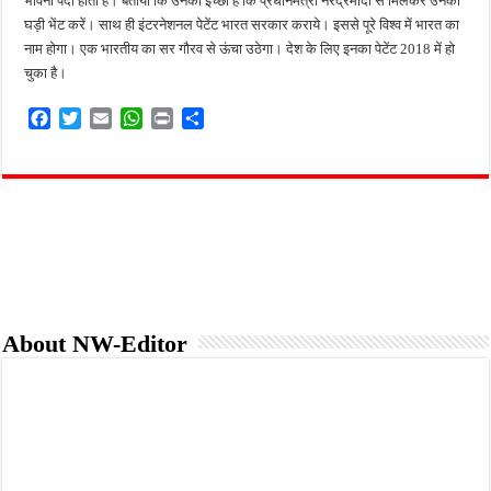
भावना पैदा होती है। बताया कि उनकी इच्छा है कि प्रधानमंत्री नरेंद्रमोदी से मिलकर उनको
घड़ी भेंट करें। साथ ही इंटरनेशनल पेटेंट भारत सरकार कराये। इससे पूरे विश्व में भारत का
नाम होगा। एक भारतीय का सर गौरव से ऊंचा उठेगा। देश के लिए इनका पेटेंट 2018 में हो
चुका है।
F
T
E
W
P
S
a
w
m
h
r
h
c
i
a
a
i
a
e
t
i
t
n
r
b
t
l
s
t
e
o
e
A
o
r
p
k
p
About NW-Editor