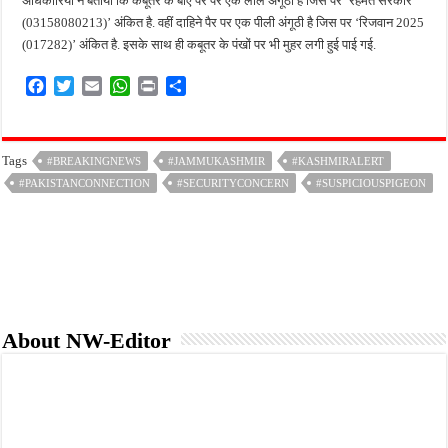
अधिकारियों ने बताया कि कबूतर के बाएं पैर पर एक लाल अंगूठी है जिस पर ‘रहमत सरकार
(03158080213)’ अंकित है. वहीं दाहिने पैर पर एक पीली अंगूठी है जिस पर ‘रिजवान 2025
(017282)’ अंकित है. इसके साथ ही कबूतर के पंखों पर भी मुहर लगी हुई पाई गई.
F
T
E
W
P
S
a
w
m
h
r
h
c
i
a
a
i
a
e
t
i
t
n
r
Tags
#BREAKINGNEWS
#JAMMUKASHMIR
#KASHMIRALERT
b
t
l
s
t
e
#PAKISTANCONNECTION
o
e
A
#SECURITYCONCERN
#SUSPICIOUSPIGEON
o
r
p
k
p
About NW-Editor