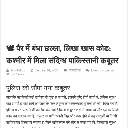
फतेहपुर के देवीगंज में दूषित पेयजल से बढ़ा संकट, बदबूदार पानी और जलभराव पर फूटा लोगों का गुस
आईटीआई एडमिशन 2026: युवाओं के लिए सुनहरा अवसर, 7 अगस्त तक करें ऑनलाइन आवेदन
दिव्यांग छात्राओं के लिए खुशखबरी, ई-ट्राइसाइकिल खरीदने पर मिलेगा ₹65 हजार तक का अनुदान
भारी बारिश ने खोली अतिक्रमण की पोल, तालाब का गंदा पानी घरों में घुसा, ग्रामीण बेहाल
पेड़ लगाने के विवाद ने लिया हिंसक मोड़, महिला पर कुल्हाड़ी से किया हमला
🕊️ पैर में बंधा छल्ला, लिखा खास कोड:
कश्मीर में मिला संदिग्ध पाकिस्तानी कबूतर
NW-Editor
January 10, 2026
उत्तरप्रदेश
Leave a comment
21 Views
पुलिस को सौंपा गया कबूतर
हालांकि यह किसी बड़ी साजिश से जुड़ा है या नहीं, इसकी पुष्टि होनी बाकी है, लेकिन सुरक्षा
बढ़ा दी गई है. वहीं आगे की जांच के लिए कबूतर को पल्लनवाला पुलिस को सौंप दिया गया है.
पुलिस ये पता लगाने की कोशिश कर रही है कि ये कबूतर कहां से आया था और इस पर लिखे
कोड का मतलब क्या है. कबूतर पर पाकिस्तानी चिह्न और नंबर होने से यह जासूसी या किसी
साजिश का हिस्सा हो सकता है, जिसे पाकिस्तान की ओर से भेजा गया हो. फिलहाल सुरक्षा