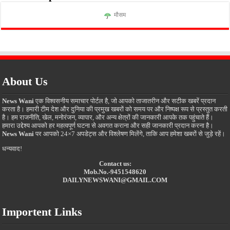
मौसम
About Us
News Wani
एक विश्वसनीय समाचार पोर्टल है, जो आपको ताजातरीन और सटीक खबरें प्रदान
करता है। हमारी टीम देश और दुनिया की प्रमुख खबरों को समय पर और निष्पक्ष रूप से प्रस्तुत करती
है। हम राजनीति, खेल, मनोरंजन, व्यापार, और अन्य क्षेत्रों की जानकारी आपके तक पहुंचाते हैं।
हमारा उद्देश्य आपको हर महत्वपूर्ण घटना से अवगत कराना और सही जानकारी प्रदान करना है।
News Wani
पर आपको 24×7 अपडेट्स और विश्लेषण मिलेंगे, ताकि आप हमेशा खबरों से जुड़े रहें।
धन्यवाद!
Contact us:
Mob.No.-9451548620
DAILYNEWSWANI@GMAIL.COM
Importent Links