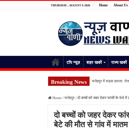
Home
About Us
THURSDAY , AUGUST 6 2026
टॉप न्यूज़
शहर खबरें
राज्य खबरें
Breaking News
फतेहपुर में सड़क हादसा: तेज 
फतेहपुर में प्रेम प्रसंग का
Home
/
फतेहपुर
/
दो बच्चों को जहर देकर फांसी के फंदे में
फतेहपुर में ट्रेन हादसा: दिल
शराब की लत से परेशान युवक 
दो बच्चों को जहर देकर फांस
आधी रात घर में घुसे जहरीले
बेटे की मौत से गांव में मातम
फतेहपुर में 12 अगस्त से शुर