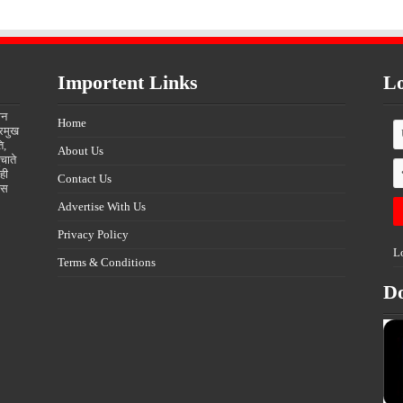
Importent Links
Lo
ीन
Home
्रमुख
ि,
About Us
चाते
ही
Contact Us
्स
Advertise With Us
Privacy Policy
L
Terms & Conditions
D