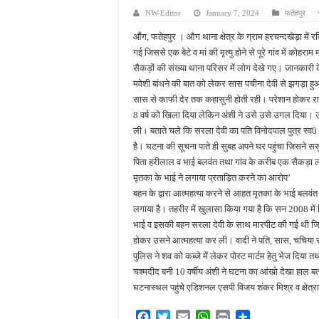
NW-Editor
January 7, 2024
फतेहपुर
फतेहपुर में ओडीओपी उद्यमिय
औंग, फतेहपुर । औग थाना क्षेत्र के ग्राम हरचन्दखेड़ा में 
अधूरे सड़क निर्माण से बढ़ीं म
गई जिससे एक बेटे व मां की मृत्यु होने से पूरे गांव में क
सिकंदरा-घाटमपुर-चौडगरा हाई
सैकड़ों की संख्या थाना परिसर में लोग देखे गए। जानकारी के
मवेशी बांधने की बात को लेकर सास पचीना देवी से झगड़ा हु
असोथर मंडल बैठक में संगठन
सास से काफी देर तक कहासुनी होती रही। परेशान होकर रात मे
8 वर्ष को खिला दिया लेकिन अंशी ने उसे उसे उगल दिया। 
ली। बताते चले कि सरला देवी का पति विनोदपाल पुत्र स्व0 भ
है। घटना की सूचना पाते ही सुबह अपने घर पहुंचा जिसने स
पिता हरीलाल व भाई बलवंत तथा गांव के करीब एक सैकड़ा 
मृतका के भाई ने लगाया प्रताड़ित करने का आरोप’
बहन के द्वारा आत्महत्या करने से आहत मृतका के भाई बलवं
लगाया है। तहरीर में खुलासा किया गया है कि सन 2008 में 
भाई व इसकी बहन सरला देवी के साथ मारपीट की गई थी जि
होकर उसने आत्महत्या कर ली। वादी ने पति, सास, चचिया ससु
पुलिस ने शव को कब्जे में लेकर पोस्ट मार्टम हेतु भेज दि
चश्मदीद बनी 10 वर्षीय अंशी ने घटना का आंखो देखा हाल बत
घटनास्थल पहुंचे एडिशनल एसपी विजय शंकर मिश्र व क्षेत्र
F
T
E
W
P
S