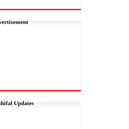
vertisement
hifal Updates