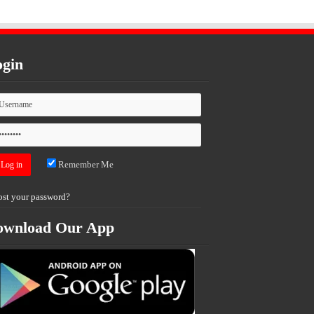
gin
Remember Me
ost your password?
ownload Our App