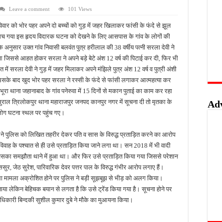
Leave a comment
101 Views
ों के लिए विशेष कार्यशाला, खाद्य सुरक्षा और सरकारी योजनाओं की मिलेगी जानकारी
रविवार को भोर पहर अपने दो बच्चों को गुड़ में जहर खिलाकर फांसी के फंदे से झूल
ुश्किलें, खागा के लोगों ने जल्द काम पूरा कराने की उठाई मांग
ोहराम मच गया इस हृदय विदारक घटना को देखने के लिए आसपास के गांव के लोगों की
वे होगा फोरलेन, कैबिनेट की मंजूरी से विकास को मिलेगी रफ्तार
 अनुसार उक्त गांव निवासी बलवंत पुत्र हरीलाल की 38 वर्षीय पत्नी सरला देवी ने
आ जिससे आहत होकर सरला ने अपने बड़े बेटे अंश 12 वर्ष की पिटाई कर दी, फिर भी
 विस्तार पर मंथन, हर घर तिरंगा अभियान को सफल बनाने का आह्वान
ं सरला देवी ने गुड़ में जहर मिलाकर अपने मंझिले पुत्र अंश 12 वर्ष व पुत्री अंशी
उसके बाद खुद भोर पहर सरला ने रस्सी के फंदे से फांसी लगाकर आत्महत्या कर
ूरा थाना जहानाबाद के गांव पनेरुवा में 15 दिनों से मकान पुताई का काम कर रहा
सुराल त्रिलोकपुर थाना महाराजपुर जनपद कानपुर नगर में सूचना दी तो मृतका के
Ad
लोग घटना स्थल पर पहुंच गए।
त ने पुलिस को लिखित तहरीर देकर पति व सास के विरुद्ध प्रताड़ित करने का आरोप
विवाह के पश्चात से ही उसे प्रताड़ित किया जाने लगा था। सन 2018 में भी वादी
सका समझौता थाने में हुआ था। और फिर उसे प्रताड़ित किया गया जिससे परेशान
र, जेठ सुरेश, पारिवारिक देवर पत्तर पाल के विरुद्ध गंभीर आरोप लगाए हैं।
या तथा मामला अक्रोशित होने पर पुलिस ने बड़ी सूझबूझ से भीड़ को अलग किया।
ाया लेकिन बेहिचक बयान से लगता है कि उसे ट्रेंड किया गया है। सूचना होने पर
ाधिकारी बिन्दकी सुशील कुमार दुबे ने मौके का मुआयना किया।