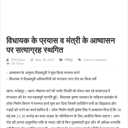
गन्ने के खेत में दिखा 10 फीट का अजगर, बकरी को निगलने के बाद ग्रामीणों में मची दहशत
कटोघन स्वास्थ्य केंद्र में आरोग्य मेले का आयोजन, 13 मरीजों की हुई जांच और मिला मुफ्त इलाज
सुजानपुर में महिलाओं ने उठाई आवाज, सुरक्षा और सम्मान के लिए लिया आत्मनिर्भरता का संकल्प
पानी के टब में मिली शिक्षिका की लाश, शरीर पर चोट के निशान; पति पर हत्या का आरोप, जांच में जुटी
विधायक के प्रयास व मंत्री के आष्वासन
भाजपा ने 2027 की तैयारी तेज की, सुरेश मौर्य ने कार्यकर्ताओं को बूथ मजबूत करने का दिया मंत्र
पर सत्याग्रह स्थगित
NW-Editor
May 28, 2025
फतेहपुर
Leave a comment
69 Views
– आष्वासन के अनुरूप पीडब्ल्यूडी ने शुरू किया मरम्मत कार्य
– विधायक ने पीडब्ल्यूडी अधिकारियों को फटकार लगा रोड का किया सर्वे
खागा, फतेहपुर। खागा-नौबस्ता मार्ग की जर्जर स्थिति को लेकर चल रहे सत्याग्रह में
मंगलवार की देर रात महत्वपूर्ण प्रगति हुई। विधायक कृष्णा पासवान के सक्रिय हस्तक्षेप से
लोक निर्माण विभाग ने मरम्मत कार्य शुरू कर दिया जिसमें प्रतिदिन पानी का छिड़काव और
गड्ढों को भरने का कार्य शामिल है। लोक निर्माण मंत्री बृजेश सिंह ने आष्वासन दिया है कि 30
मई तक 25.30 करोड़ का बजट सड़क के नवीनीकरण के लिए आवंटित किया जाएगा। अगर
रोड की लागत अनुमानित राशि से ज्यादा रही तो फिर मुख्यमंत्री द्वारा और भी अधिक धनराशि