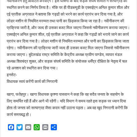
नवीनीकरण हेतु आवंटित करवाएंगे। इस घोषणा के बाद सड़क संघर्ष समिति ने सत्याग्रह को
स्थगित करने का निर्णय लिया है। मौके पर ही पीडब्ल्यूडी के एक्सईएन अनिल कुमार शील और
एई प्रतीक अग्रवाल ने बताया कि गड्ढों को भरने का कार्य प्रारंभ कर दिया गया है, और
लोडर मशीन से नियमित मरम्मत तथा पानी का छिड़काव किया जा रहा है। नवीनीकरण की
प्रक्रिया जारी है, और जल्द ही उसका बजट मिल जाएगा जिससे नवीनीकरण कराया जाएगा।
एक्सईएन अनिल कुमार शील, एई प्रतीक अग्रवाल ने कहा कि गड्ढों को भराये जाने का कार्य
प्रारंभ कर दिया गया है। लोडर मशीन से नियमित मरम्मत और पानी का छिड़काव किया जाता
रहेगा। नवीनीकरण की प्रक्रिया जारी जल्द ही उसका बजट मिल जाएगा जिससे नवीनीकरण
कराया जाएगा। बुंदेलखंड राष्ट्र समिति के केंद्रीय अध्यक्ष प्रवीण पाण्डेय, व्यापार मंडल
अध्यक्ष शिवचंद्र शुक्ल, और सड़क संघर्ष समिति के संयोजक धर्मेंद्र दीक्षित के नेतृत्व में चल
रहे अनशन को स्थगित कर दिया गया।
इनसेट-
विधायक स्वयं करेंगी कार्य की निगरानी
खागा, फतेहपुर। खागा विधायक कृश्णा पासवान ने कहा कि वह सदैव जनता के सहयोग के
लिए समर्पित रही हैं और आगे भी रहेंगी। यदि विभाग ने समय रहते इस सड़क पर ध्यान दिया
होता तो जनता को सत्याग्रह जैसा कदम नहीं उठाना पड़ता। अब वह खुद निगरानी करेंगी कि
कार्य समयबद्ध हो।
F
T
E
W
P
S
a
w
m
h
r
h