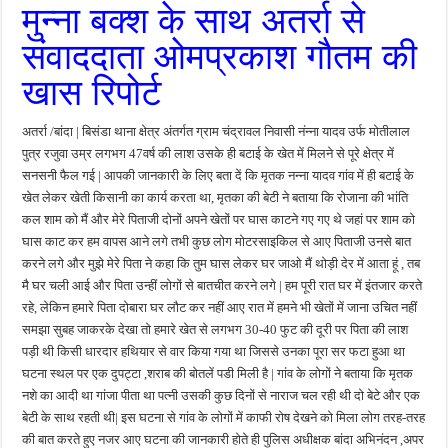
मुन्ना बक्श के साथ अतर्रा से
फतेहपुर में 12 अगस्त से शुरू होगा एचआईवी-एड्स जागरूकता अभियान, डीएम ने दिए प्रभावी क्रियान्
संवाददाता ओमप्रकाश गौतम की
फतेहपुर में ओडीओपी उद्यमियों के लिए विशेष कार्यशाला, खाद्य सुरक्षा और सरकारी योजनाओं की मिल
खास रिपोर्ट
अधूरे सड़क निर्माण से बढ़ीं मुश्किलें, खागा के लोगों ने जल्द काम पूरा कराने की उठाई मांग
सिकंदरा-घाटमपुर-चौडगरा हाईवे होगा फोरलेन, कैबिनेट की मंजूरी से विकास को मिलेगी रफ्तार
अतर्रा /बांदा | बिसंडा थाना क्षेत्र अंतर्गत ग्राम चंद्रावल निवासी नंन्ना यादव उर्फ मोतीलाल
असोथर मंडल बैठक में संगठन विस्तार पर मंथन, हर घर तिरंगा अभियान को सफल बनाने का आह्वान
पुत्र रजुवा उम्र लगभग 47वर्ष की लाश उसके ही बटाई के खेत में मिलने से पूरे क्षेत्र में
सनसनी फैल गई | आपकी जानकारी के लिए बता दें कि मृतक नन्ना यादव गांव में ही बटाई के
खेत लेकर खेती किसानी का कार्य करता था, मृतका की बेटी ने बताया कि रोजाना की भांति
कल शाम को मैं और मेरे पिताजी दोनों अपने खेतों पर घास काटने गए गए थे जहां पर शाम को
घास काट कर हम वापस आने लगे तभी कुछ लोग मोटरसाइकिल से आए पिताजी उनसे बात
करने लगे और मुझे मेरे पिता ने कहा कि तुम घास लेकर घर जाओ मैं थोड़ी देर में आता हूं , तब
मै घर चली आई और पिता उन्हीं लोगों से बातचीत करने लगे | हम पूरी रात घर में इंतजार करते
रहे, लेकिन हमारे पिता दोबारा घर लौट कर नहीं आए रात में हमने भी खेतों में जाना उचित नहीं
समझा सुबह जाकरके देखा तो हमारे खेत से लगभग 30-40 फुट की दूरी पर पिता की लाश
पड़ी थी किसी धारदार हथियार से वार किया गया था जिससे उनका पूरा सर फटा हुआ था
घटना स्थल पर एक दुपट्टा ,शराब की बोतलें पडी मिली है | गांव के लोगों ने बताया कि मृतक
नशे का आदी था गांजा पीता था पत्नी उसकी कुछ दिनों से नाराज चल रही थी दो बेटे और एक
बेटी के साथ रहती थी| इस घटना से गांव के लोगों में काफी रोष देखने को मिला लोग तरह-तरह
की बात करते हुए नजर आए घटना की जानकारी होते ही पुलिस अधीक्षक बांदा अभिनंदन ,अपर