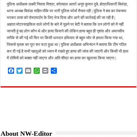
पुलिस अधीक्षक लक्ष्मी निवास मिश्रा, कोतवाल अतर्रा अनूप कुमार दुबे, क्षेत्राधिकारी बिसंडा,
थाना अध्यक्ष बिसंडा सहित मौके पर भारी पुलिस फोर्स तैनात रही | पुलिस ने शव का पंचनामा
भरकर लाश को पोस्टमार्टम के लिए भेज दिया और आगे की कार्रवाई की जा रही है |
अज्ञात मोटरसाइकिल वाले लोगों के बारे में पूछने पर बेटी ने बताया कि उन लोगों को मै नहीं
जानती हूं वह लोग कौन थे और हत्या किसने की लेकिन हत्या बहुत ही नृशंस और अमानवीय
तरीके से की गई थी सिर पर किसी धारदार हथियार से बहुत जोर से हमला किया गया था,
जिससे मृतक का पूरा सर फटा हुआ था | पुलिस अधीक्षक अभिनंदन ने बताया कि टीम गठित
कर दी गई है सभी पहलुओं को ध्यान में रखते हुए हत्या की जांच की जाएगी और किसी भी हाल
में दोषियों को बख्शा नहीं जाएगा और अति शीघ्र का हत्या का खुलासा किया जाएगा |
F
T
E
W
P
S
a
w
m
h
r
h
c
i
a
a
i
a
e
t
i
t
n
r
b
t
l
s
t
e
o
e
A
o
r
p
k
p
About NW-Editor