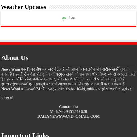
Weather Updates
मौसम
About Us
News Wani
एक विश्वसनीय समाचार पोर्टल है, जो आपको ताजातरीन और सटीक खबरें प्रदान
करता है। हमारी टीम देश और दुनिया की प्रमुख खबरों को समय पर और निष्पक्ष रूप से प्रस्तुत करती
है। हम राजनीति, खेल, मनोरंजन, व्यापार, और अन्य क्षेत्रों की जानकारी आपके तक पहुंचाते हैं।
हमारा उद्देश्य आपको हर महत्वपूर्ण घटना से अवगत कराना और सही जानकारी प्रदान करना है।
News Wani
पर आपको 24×7 अपडेट्स और विश्लेषण मिलेंगे, ताकि आप हमेशा खबरों से जुड़े रहें।
धन्यवाद!
Contact us:
Mob.No.-9451548620
DAILYNEWSWANI@GMAIL.COM
Importent Links