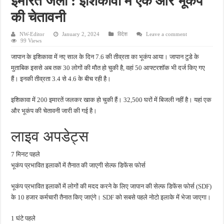
इमारतें जलीं : इशिकावा में एक और भूकंप
प्रयागराज में युवाओं की आवाज बनेगा छात्र संवाद, शिक्षा और रोजगार के मुद्दों पर राहुल गांधी करेंगे चर
की चेतावनी
नौकरी का झांसा देकर युवक को ले गए साथी, अलीगढ़ में ट्रेन से मौत के बाद हत्या का आरोप
NW-Editor
January 2, 2024
विदेश
Leave a comment
कानपुर में घर में घुसकर युवक की हत्या, पत्नी पर भी हमला; लूट के बाद CCTV DVR ले गए बदमा
99 Views
लखनऊ में नाबालिग से रेप के आरोप में ऑटो चालक गिरफ्तार, पुलिस जांच में जुटी
जापान के इशिकावा में नए साल के दिन 7.6 की तीव्रता का भूकंप आया। जापान टुडे के
मुताबिक इससे अब तक 30 लोगों की मौत हो चुकी है, वहां 50 आफ्टरशॉक भी दर्ज किए गए
वाराणसी में देर रात खूनी हमला, साड़ी कारीगर की मौत; दो लोग गंभीर रूप से घायल
हैं। इनकी तीव्रता 3.4 से 4.6 के बीच रही है।
इशिकावा में 200 इमारतें जलकर खाक हो चुकी हैं। 32,500 घरों में बिजली नहीं है। यहां एक
और भूकंप की चेतावनी जारी की गई है।
लाइव अपडेट्स
7 मिनट पहले
भूकंप प्रभावित इलाकों में तैनात की जाएगी सेल्फ डिफेंस फोर्स
भूकंप प्रभावित इलाकों में लोगों की मदद करने के लिए जापान की सेल्फ डिफेंस फोर्स (SDF)
के 10 हजार कर्मचारी तैनात किए जाएंगे। SDF को सबसे पहले नोटो इलाके में भेजा जाएगा।
1 घंटे पहले