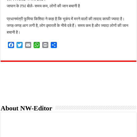
जापान के PM बोले- समय कम, लोगों की जान बचानी है
प्रधानमंत्री फुमिया किशिदा ने कहा है कि भूकंप में मरने वालों की तादाद काफी ज्यादा है।
जगह-जगह आग लगी है, लोग इमारतों के नीचे दबे हैं। समय कम है और ज्यादा लोगों की जान
बचानी है।
F
T
E
W
P
S
a
w
m
h
r
h
c
i
a
a
i
a
e
t
i
t
n
r
b
t
l
s
t
e
o
e
A
o
r
p
k
p
About NW-Editor