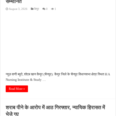
सम्मानित
किशनपुर में निजी क्लीनिकों की जांच की उठी मांग, स्वास्थ्य विभाग की निगरानी पर उठे सवाल
August 3, 2026
कैमूर
0
1
नाबालिग अपहरण कांड में पुलिस का शिकंजा, फरार आरोपी आकाश साहू गिरफ्तार
जहानाबाद में पुलिस की घेराबंदी, अवैध तमंचे और कारतूस के साथ युवक गिरफ्तार
फतेहपुर आईटीआई में युवाओं को मिलेगा रोजगार का मौका, 10 अगस्त को शिक्षुता मेले का आयोजन
दिव्यांगजन सशक्तीकरण में उत्कृष्ट योगदान पर मिलेगा राज्य स्तरीय सम्मान, 31 अगस्त तक करें आव
न्यूज़ वाणी ब्यूरो, शोएब खान कैमूर (चैनपुर): कैमूर जिले के चैनपुर विधानसभा क्षेत्र स्थित H A
Nursing Institute & Study …
Read More »
शराब पीने के आरोप में आठ गिरफ्तार, न्यायिक हिरासत में
भेजे गए