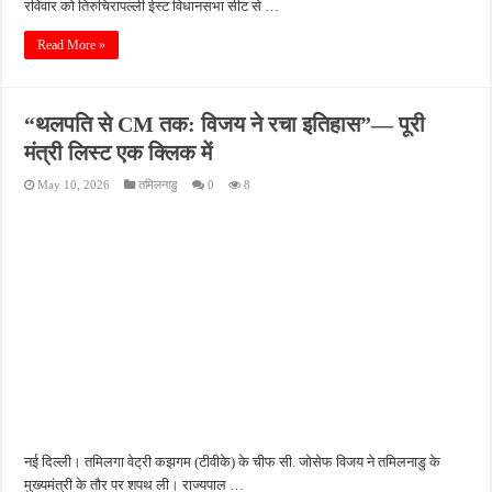
रविवार को तिरुचिरापल्ली ईस्ट विधानसभा सीट से …
Read More »
“थलपति से CM तक: विजय ने रचा इतिहास”— पूरी
मंत्री लिस्ट एक क्लिक में
May 10, 2026
तमिलनाडु
0
8
नई दिल्ली। तमिलगा वेट्री कझगम (टीवीके) के चीफ सी. जोसेफ विजय ने तमिलनाडु के
मुख्यमंत्री के तौर पर शपथ ली। राज्यपाल …