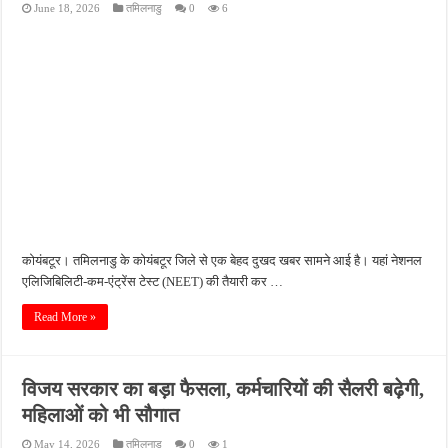
June 18, 2026
तमिलनाडु
0
6
फतेहपुर में 12 अगस्त से शुरू होगा एचआईवी-एड्स जागरूकता अभियान, डीएम ने दिए प्रभावी क्रियान्
फतेहपुर में ओडीओपी उद्यमियों के लिए विशेष कार्यशाला, खाद्य सुरक्षा और सरकारी योजनाओं की मिल
अधूरे सड़क निर्माण से बढ़ीं मुश्किलें, खागा के लोगों ने जल्द काम पूरा कराने की उठाई मांग
सिकंदरा-घाटमपुर-चौडगरा हाईवे होगा फोरलेन, कैबिनेट की मंजूरी से विकास को मिलेगी रफ्तार
असोथर मंडल बैठक में संगठन विस्तार पर मंथन, हर घर तिरंगा अभियान को सफल बनाने का आह्वान
कोयंबटूर। तमिलनाडु के कोयंबटूर जिले से एक बेहद दुखद खबर सामने आई है। यहां नेशनल
एलिजिबिलिटी-कम-एंट्रेंस टेस्ट (NEET) की तैयारी कर …
Read More »
विजय सरकार का बड़ा फैसला, कर्मचारियों की सैलरी बढ़ेगी,
महिलाओं को भी सौगात
May 14, 2026
तमिलनाडु
0
1