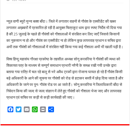
किशनपुर में निजी क्लीनिकों की जांच की उठी मांग, स्वास्थ्य विभाग की निगरानी पर उठे सवाल
नाबालिग अपहरण कांड में पुलिस का शिकंजा, फरार आरोपी आकाश साहू गिरफ्तार
न्यूज़ वाणी ब्यूरो मुन्ना बक्श बाँदा। जिले में लगातार वाहनों से गौवंश के एक्सीडेंट की खबर
जहानाबाद में पुलिस की घेराबंदी, अवैध तमंचे और कारतूस के साथ युवक गिरफ्तार
लगातार अख़बारों में प्रसारित हो रही है आयुक्त चित्रकूट धाम द्वारा स्पष्ट निर्देश भी दिया गया
फतेहपुर आईटीआई में युवाओं को मिलेगा रोजगार का मौका, 10 अगस्त को शिक्षुता मेले का आयोजन
है की 25 जुलाई के पहले ही गौवंशों को गौशालाओं में संरक्षित कर लिए जाएँ जिससे किसानों
का नुकसान ना हो और गौवंश का एक्सीडेंट ना हो लेकिन कुछ लापरवाह प्रधान व सचिव द्वारा
दिव्यांगजन सशक्तीकरण में उत्कृष्ट योगदान पर मिलेगा राज्य स्तरीय सम्मान, 31 अगस्त तक करें आव
अभी तक गौवंशों को गौशालाओं में संरक्षित नहीं किया गया कई गौशाला अभी भी खाली पड़ी है।
विश्व हिन्दू महासंघ गौरक्षा प्रकोष्ठ के तहसील अध्यक्ष सोनू करवरिया ने गौवंशों की व्यथा को
शिकायत पत्र के माध्यम से सम्पूर्ण समाधान प्रभारी नरैनी के समक्ष रखी गयी उनके द्वारा
बताया गया रात्रि में चल रहे बालू से भरे अवैध ट्रकों द्वारा रोजाना घायल हो रहे हैं गौवंश किसी
बड़े अधिकारी के आने की सूचना पर गौवंशों को रोड से हटाकर बस्ती में छोड़ दिया जाता है और
अधिकारी के जाने पर पुनः गौवंश रोड पर आ जाते हैं। सोनू करवरिया ने जिलाधिकारी बाँदा से
निवेदन किया की जल्द से जल्द संज्ञान में लेते हुए गौवंशों को गौशाला भेजा जाए और लापरवाह
प्रधान एवं सचिव पर कड़ी से कड़ी कार्यवाही की जाए।
F
T
E
W
P
S
a
w
m
h
r
h
c
i
a
a
i
a
e
t
i
t
n
r