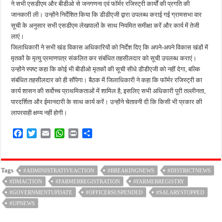
ने सभी एसडीएम और बीडीओ से जनगणना एवं फॉर्मर रजिस्ट्री कार्यों की प्रगति की
जानकारी ली। उन्होंने निर्देशित किया कि डीडीएजी द्वारा उपलब्ध कराई गई ग्रामसभा वार
सूची के अनुसार सभी एसडीएम लेखपालों के साथ नियमित समीक्षा करें और कार्य में तेजी
लाएं।
जिलाधिकारी ने सभी खंड विकास अधिकारियों को निर्देश दिए कि अपने-अपने विकास खंडों में
मृतकों के मृत्यु प्रमाणपत्र संकलित कर संबंधित तहसीलदार को सूची उपलब्ध कराएं।
उन्होंने स्पष्ट कहा कि कोई भी बीडीओ मृतकों की सूची सीधे डीडीएजी को नहीं देगा, बल्कि
संबंधित तहसीलदार को ही सौंपेगा। बैठक में जिलाधिकारी ने कहा कि फॉर्मर रजिस्ट्री का
कार्य शासन की सर्वोच्च प्राथमिकताओं में शामिल है, इसलिए सभी अधिकारी पूरी तल्लीनता,
पारदर्शिता और ईमानदारी के साथ कार्य करें। उन्होंने चेतावनी दी कि किसी भी प्रकार की
लापरवाही क्षम्य नहीं होगी।
F
T
E
W
P
S
a
w
m
h
r
h
c
i
a
a
i
a
e
t
i
t
n
r
Tags
#ADMINISTRATIVEACTION
#BREAKINGNEWS
#DISTRICTNEWS
b
t
l
s
t
e
#DMACTION
o
e
#FARMERREGISTRATION
A
#FARMERREGISTRY
o
r
p
#GOVERNMENTUPDATE
#OFFICERSUSPENDED
#SALARYSTOPPED
k
p
#UPNEWS