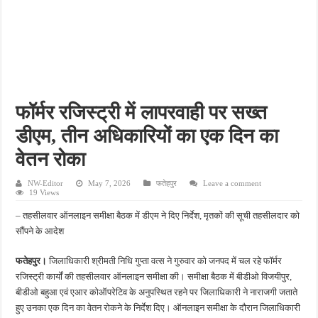
किशनपुर में निजी क्लीनिकों की जांच की उठी मांग, स्वास्थ्य विभाग की निगरानी पर उठे सवाल
नाबालिग अपहरण कांड में पुलिस का शिकंजा, फरार आरोपी आकाश साहू गिरफ्तार
जहानाबाद में पुलिस की घेराबंदी, अवैध तमंचे और कारतूस के साथ युवक गिरफ्तार
फतेहपुर आईटीआई में युवाओं को मिलेगा रोजगार का मौका, 10 अगस्त को शिक्षुता मेले का आयोजन
दिव्यांगजन सशक्तीकरण में उत्कृष्ट योगदान पर मिलेगा राज्य स्तरीय सम्मान, 31 अगस्त तक करें आव
फॉर्मर रजिस्ट्री में लापरवाही पर सख्त
डीएम, तीन अधिकारियों का एक दिन का
वेतन रोका
NW-Editor
May 7, 2026
फतेहपुर
Leave a comment
19 Views
– तहसीलवार ऑनलाइन समीक्षा बैठक में डीएम ने दिए निर्देश, मृतकों की सूची तहसीलदार को
सौंपने के आदेश
फतेहपुर।
जिलाधिकारी श्रीमती निधि गुप्ता वत्स ने गुरुवार को जनपद में चल रहे फॉर्मर
रजिस्ट्री कार्यों की तहसीलवार ऑनलाइन समीक्षा की। समीक्षा बैठक में बीडीओ विजयीपुर,
बीडीओ बहुआ एवं एआर कोऑपरेटिव के अनुपस्थित रहने पर जिलाधिकारी ने नाराजगी जताते
हुए उनका एक दिन का वेतन रोकने के निर्देश दिए। ऑनलाइन समीक्षा के दौरान जिलाधिकारी