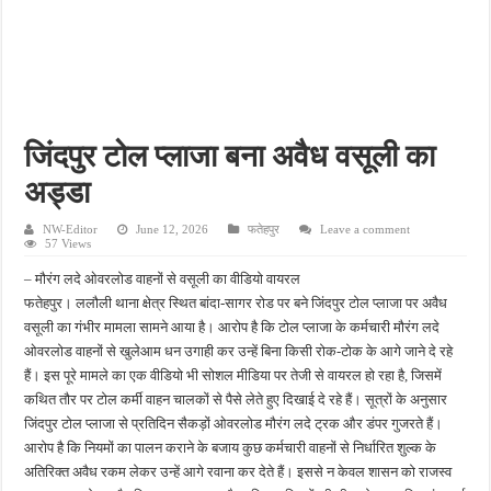
फतेहपुर के देवीगंज में दूषित पेयजल से बढ़ा संकट, बदबूदार पानी और जलभराव पर फूटा लोगों का गुस
आईटीआई एडमिशन 2026: युवाओं के लिए सुनहरा अवसर, 7 अगस्त तक करें ऑनलाइन आवेदन
दिव्यांग छात्राओं के लिए खुशखबरी, ई-ट्राइसाइकिल खरीदने पर मिलेगा ₹65 हजार तक का अनुदान
भारी बारिश ने खोली अतिक्रमण की पोल, तालाब का गंदा पानी घरों में घुसा, ग्रामीण बेहाल
जिंदपुर टोल प्लाजा बना अवैध वसूली का
पेड़ लगाने के विवाद ने लिया हिंसक मोड़, महिला पर कुल्हाड़ी से किया हमला
अड्डा
NW-Editor
June 12, 2026
फतेहपुर
Leave a comment
57 Views
– मौरंग लदे ओवरलोड वाहनों से वसूली का वीडियो वायरल
फतेहपुर। ललौली थाना क्षेत्र स्थित बांदा-सागर रोड पर बने जिंदपुर टोल प्लाजा पर अवैध
वसूली का गंभीर मामला सामने आया है। आरोप है कि टोल प्लाजा के कर्मचारी मौरंग लदे
ओवरलोड वाहनों से खुलेआम धन उगाही कर उन्हें बिना किसी रोक-टोक के आगे जाने दे रहे
हैं। इस पूरे मामले का एक वीडियो भी सोशल मीडिया पर तेजी से वायरल हो रहा है, जिसमें
कथित तौर पर टोल कर्मी वाहन चालकों से पैसे लेते हुए दिखाई दे रहे हैं। सूत्रों के अनुसार
जिंदपुर टोल प्लाजा से प्रतिदिन सैकड़ों ओवरलोड मौरंग लदे ट्रक और डंपर गुजरते हैं।
आरोप है कि नियमों का पालन कराने के बजाय कुछ कर्मचारी वाहनों से निर्धारित शुल्क के
अतिरिक्त अवैध रकम लेकर उन्हें आगे रवाना कर देते हैं। इससे न केवल शासन को राजस्व