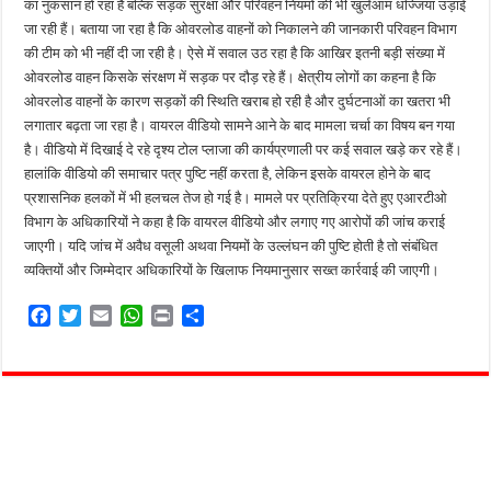
का नुकसान हो रहा है बल्कि सड़क सुरक्षा और परिवहन नियमों की भी खुलेआम धज्जियां उड़ाई
जा रही हैं। बताया जा रहा है कि ओवरलोड वाहनों को निकालने की जानकारी परिवहन विभाग
की टीम को भी नहीं दी जा रही है। ऐसे में सवाल उठ रहा है कि आखिर इतनी बड़ी संख्या में
ओवरलोड वाहन किसके संरक्षण में सड़क पर दौड़ रहे हैं। क्षेत्रीय लोगों का कहना है कि
ओवरलोड वाहनों के कारण सड़कों की स्थिति खराब हो रही है और दुर्घटनाओं का खतरा भी
लगातार बढ़ता जा रहा है। वायरल वीडियो सामने आने के बाद मामला चर्चा का विषय बन गया
है। वीडियो में दिखाई दे रहे दृश्य टोल प्लाजा की कार्यप्रणाली पर कई सवाल खड़े कर रहे हैं।
हालांकि वीडियो की समाचार पत्र पुष्टि नहीं करता है, लेकिन इसके वायरल होने के बाद
प्रशासनिक हलकों में भी हलचल तेज हो गई है। मामले पर प्रतिक्रिया देते हुए एआरटीओ
विभाग के अधिकारियों ने कहा है कि वायरल वीडियो और लगाए गए आरोपों की जांच कराई
जाएगी। यदि जांच में अवैध वसूली अथवा नियमों के उल्लंघन की पुष्टि होती है तो संबंधित
व्यक्तियों और जिम्मेदार अधिकारियों के खिलाफ नियमानुसार सख्त कार्रवाई की जाएगी।
F
T
E
W
P
S
a
w
m
h
r
h
c
i
a
a
i
a
e
t
i
t
n
r
b
t
l
s
t
e
o
e
A
o
r
p
k
p