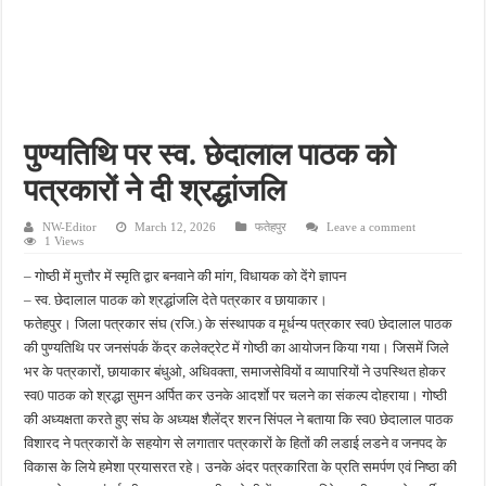
फतेहपुर के देवीगंज में दूषित पेयजल से बढ़ा संकट, बदबूदार पानी और जलभराव पर फूटा लोगों का गुस
आईटीआई एडमिशन 2026: युवाओं के लिए सुनहरा अवसर, 7 अगस्त तक करें ऑनलाइन आवेदन
दिव्यांग छात्राओं के लिए खुशखबरी, ई-ट्राइसाइकिल खरीदने पर मिलेगा ₹65 हजार तक का अनुदान
भारी बारिश ने खोली अतिक्रमण की पोल, तालाब का गंदा पानी घरों में घुसा, ग्रामीण बेहाल
पुण्यतिथि पर स्व. छेदालाल पाठक को
पेड़ लगाने के विवाद ने लिया हिंसक मोड़, महिला पर कुल्हाड़ी से किया हमला
पत्रकारों ने दी श्रद्धांजलि
NW-Editor
March 12, 2026
फतेहपुर
Leave a comment
1 Views
– गोष्ठी में मुत्तौर में स्मृति द्वार बनवाने की मांग, विधायक को देंगे ज्ञापन
– स्व. छेदालाल पाठक को श्रद्धांजलि देते पत्रकार व छायाकार।
फतेहपुर। जिला पत्रकार संघ (रजि.) के संस्थापक व मूर्धन्य पत्रकार स्व0 छेदालाल पाठक
की पुण्यतिथि पर जनसंपर्क केंद्र कलेक्ट्रेट में गोष्ठी का आयोजन किया गया। जिसमें जिले
भर के पत्रकारों, छायाकार बंधुओ, अधिवक्ता, समाजसेवियों व व्यापारियों ने उपस्थित होकर
स्व0 पाठक को श्रद्धा सुमन अर्पित कर उनके आदर्शाे पर चलने का संकल्प दोहराया। गोष्ठी
की अध्यक्षता करते हुए संघ के अध्यक्ष शैलेंद्र शरन सिंपल ने बताया कि स्व0 छेदालाल पाठक
विशारद ने पत्रकारों के सहयोग से लगातार पत्रकारों के हितों की लडाई लडने व जनपद के
विकास के लिये हमेशा प्रयासरत रहे। उनके अंदर पत्रकारिता के प्रति समर्पण एवं निष्ठा की