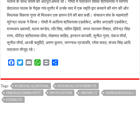
भावना के साथ संघर्ष की अदभुत क्षमता थी। गोष्ठी में पत्रकार विवेक श्रीवास्तव ने स्वर्गीय
छेदालाल पाठक के पैतृक गांव मुत्तौर में उनके याद में एक स्मृति द्वार बनवाने की मांग की और
विधायक विकास गुप्ता से मिलकर एक ज्ञापन देने की बात कही। संचालन संघ के महामंत्री
सुरेन्द्र पाठक ने किया। गोष्ठी में आदित्य श्रीवास्तव एडवोकेट, अनीत अग्रहरि एडवोकेट,
मनभावन अवस्थी, मलय पाण्डेय, रवि सिंह, जतिन द्विवेदी, जगत नारायण मिश्रा, धीरेन्द्र सिंह
राणा, धीरेंद्र श्रीवास्तव धीरू, मोहम्मद शाहिद, इरफान काजमी, सुनील गुप्ता, पंकज मौर्या,
सुनील मौर्या, आरबी चतुर्वेदी, अरुण कुमार, जगन्नाथ प्रजापति, रमेश यादव, संजय सिंह आदि
पत्रकार मौजूद रहे।
F
T
E
W
P
S
a
w
m
h
r
h
c
i
a
a
i
a
e
t
i
t
n
r
Tags
#CHEDALALPATHAK
#JOURNALISTSTRIBUTE
b
t
l
s
t
e
#MEDIACOMMUNITY
o
e
A
#PUNYATITHI
#RESPECT
#SHRADHANJALI
o
r
p
#TRIBUTE
k
p