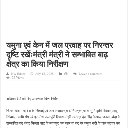
फतेहपुर के देवीगंज में दूषित पेयजल से बढ़ा संकट, बदबूदार पानी और जलभराव पर फूटा लोगों का गुस
आईटीआई एडमिशन 2026: युवाओं के लिए सुनहरा अवसर, 7 अगस्त तक करें ऑनलाइन आवेदन
दिव्यांग छात्राओं के लिए खुशखबरी, ई-ट्राइसाइकिल खरीदने पर मिलेगा ₹65 हजार तक का अनुदान
भारी बारिश ने खोली अतिक्रमण की पोल, तालाब का गंदा पानी घरों में घुसा, ग्रामीण बेहाल
पेड़ लगाने के विवाद ने लिया हिंसक मोड़, महिला पर कुल्हाड़ी से किया हमला
यमुना एवं केन में जल प्रवाह पर निरन्तर
दृष्टि रखेंःमंत्री मंत्री ने सम्भावित बाढ़
क्षेत्र का किया निरीक्षण
NW-Editor
July 15, 2025
बाँदा
Leave a comment
55 Views
अधिकारियों को दिए आवश्यक दिशा निर्देश
चिल्ला बांदा।प्रदेश के सिंचाई एवं जल संसाधन,बाढ नियंत्रण,परती भूमि कृषि विकास,लघु
सिंचाई, नमामि गंगे एवं ग्रामीण जलापूर्ति विभाग मंत्री स्वतंत्र देव सिंह ने आज जनपद बॉदा के
सम्भावित बाढ क्षेत्र चिल्ला घाट के मदनपुर पम्प नहर के तट पर यमुना नदी के जल प्रवाह का