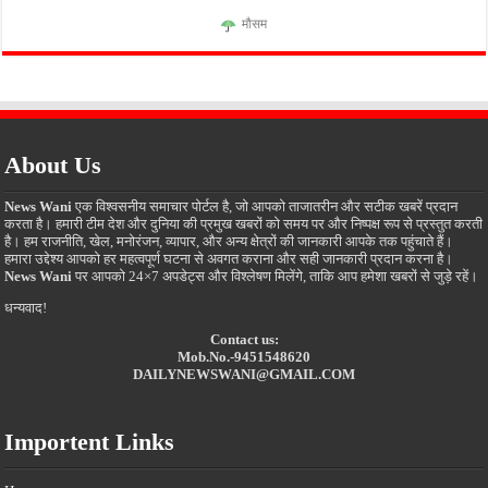
मौसम
About Us
News Wani
एक विश्वसनीय समाचार पोर्टल है, जो आपको ताजातरीन और सटीक खबरें प्रदान
करता है। हमारी टीम देश और दुनिया की प्रमुख खबरों को समय पर और निष्पक्ष रूप से प्रस्तुत करती
है। हम राजनीति, खेल, मनोरंजन, व्यापार, और अन्य क्षेत्रों की जानकारी आपके तक पहुंचाते हैं।
हमारा उद्देश्य आपको हर महत्वपूर्ण घटना से अवगत कराना और सही जानकारी प्रदान करना है।
News Wani
पर आपको 24×7 अपडेट्स और विश्लेषण मिलेंगे, ताकि आप हमेशा खबरों से जुड़े रहें।
धन्यवाद!
Contact us:
Mob.No.-9451548620
DAILYNEWSWANI@GMAIL.COM
Importent Links