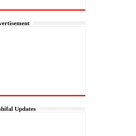
vertisement
hifal Updates