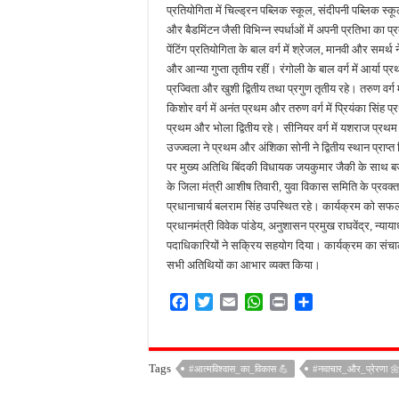
प्रतियोगिता में चिल्ड्रन पब्लिक स्कूल, संदीपनी पब्लिक स्कू
और बैडमिंटन जैसी विभिन्न स्पर्धाओं में अपनी प्रतिभा का 
पेंटिंग प्रतियोगिता के बाल वर्ग में श्रेजल, मानवी और समर्थ 
और आन्या गुप्ता तृतीय रहीं। रंगोली के बाल वर्ग में आर्या प्र
प्रज्विता और खुशी द्वितीय तथा प्रगुण तृतीय रहे। तरुण वर्
किशोर वर्ग में अनंत प्रथम और तरुण वर्ग में प्रियंका सिंह प्
प्रथम और भोला द्वितीय रहे। सीनियर वर्ग में यशराज प्रथम 
उज्ज्वला ने प्रथम और अंशिका सोनी ने द्वितीय स्थान प्रा
पर मुख्य अतिथि बिंदकी विधायक जयकुमार जैकी के साथ ब
के जिला मंत्री आशीष तिवारी, युवा विकास समिति के प्रवक्त
प्रधानाचार्य बलराम सिंह उपस्थित रहे। कार्यक्रम को सफल ब
प्रधानमंत्री विवेक पांडेय, अनुशासन प्रमुख राघवेंद्र, न्या
पदाधिकारियों ने सक्रिय सहयोग दिया। कार्यक्रम का संचालन न
सभी अतिथियों का आभार व्यक्त किया।
F
T
E
W
P
S
a
w
m
h
r
h
c
i
a
a
i
a
e
t
i
t
n
r
Tags
#आत्मविश्वास_का_विकास 💪
#नवाचार_और_प्रेरणा 
b
t
l
s
t
e
o
e
A