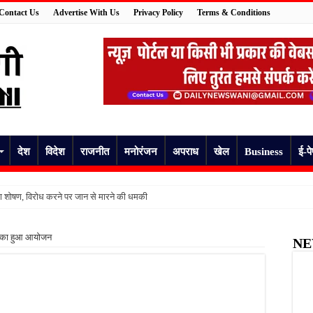
Contact Us
Advertise With Us
Privacy Policy
Terms & Conditions
देश
विदेश
राजनीत
मनोरंजन
अपराध
खेल
Business
ई-प
का शोषण, विरोध करने पर जान से मारने की धमकी
हरीले सांप ने डसा, जिला अस्पताल में भर्ती
िता का हुआ आयोजन
NE
पहले बिगड़ी तबीयत, 55 वर्षीय व्यक्ति की अचानक मौत
ा जज़्बा, फतेहपुर में रेडक्रॉस रक्तदान शिविर में जुटे रक्तदाता
 पर उठे सवाल, घायल मरीज ने इलाज और ऑपरेशन खर्च को लेकर लगाए गंभीर आरोप
त पेयजल से बढ़ा संकट, बदबूदार पानी और जलभराव पर फूटा लोगों का गुस्सा