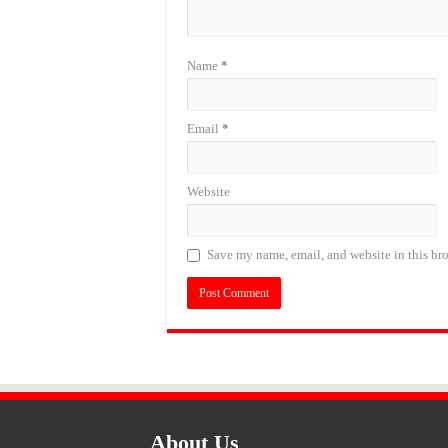
Name
*
Email
*
Website
Save my name, email, and website in this bro
About Us