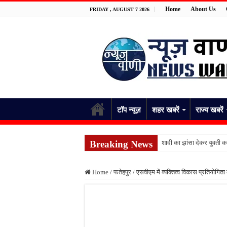
Home
About Us
FRIDAY , AUGUST 7 2026
टॉप न्यूज़
शहर खबरें
राज्य खबरें
Breaking News
शादी का झांसा देकर युवती 
भिंडी तोड़ते समय किशोर को ज
Home
/
फतेहपुर
/
एसवीएम में व्यक्तित्व विकास प्रतियोग
जिला अस्पताल में ईसीजी से 
बारिश भी नहीं रोक सकी सेवा क
जिला अस्पताल की व्यवस्था
फतेहपुर के देवीगंज में दूषि