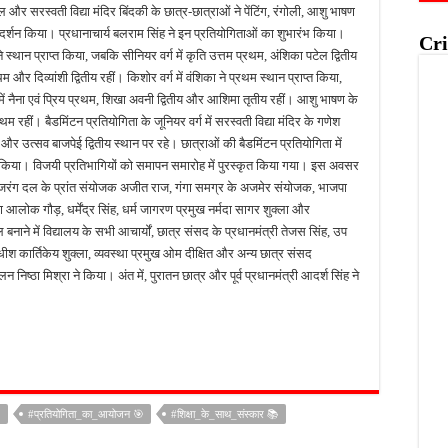
ल और सरस्वती विद्या मंदिर बिंदकी के छात्र-छात्राओं ने पेंटिंग, रंगोली, आशु भाषण
प्रदर्शन किया। प्रधानाचार्य बलराम सिंह ने इन प्रतियोगिताओं का शुभारंभ किया।
Cri
ने स्थान प्राप्त किया, जबकि सीनियर वर्ग में कृति उत्तम प्रथम, अंशिका पटेल द्वितीय
थम और दिव्यांशी द्वितीय रहीं। किशोर वर्ग में वंशिका ने प्रथम स्थान प्राप्त किया,
ग में नैना एवं प्रिय प्रथम, शिखा अवनी द्वितीय और आशिमा तृतीय रहीं। आशु भाषण के
रथम रहीं। बैडमिंटन प्रतियोगिता के जूनियर वर्ग में सरस्वती विद्या मंदिर के गणेश
और उत्सव बाजपेई द्वितीय स्थान पर रहे। छात्राओं की बैडमिंटन प्रतियोगिता में
प्त किया। विजयी प्रतिभागियों को समापन समारोह में पुरस्कृत किया गया। इस अवसर
जरंग दल के प्रांत संयोजक अजीत राज, गंगा समग्र के अजमेर संयोजक, भाजपा
ा आलोक गौड़, धर्मेंद्र सिंह, धर्म जागरण प्रमुख नर्मदा सागर शुक्ला और
नाने में विद्यालय के सभी आचार्यों, छात्र संसद के प्रधानमंत्री तेजस सिंह, उप
याधीश कार्तिकेय शुक्ला, व्यवस्था प्रमुख ओम दीक्षित और अन्य छात्र संसद
िष्ठा मिश्रा ने किया। अंत में, पुरातन छात्र और पूर्व प्रधानमंत्री आदर्श सिंह ने

#प्रतियोगिता_का_आयोजन 🎯
#शिक्षा_के_साथ_संस्कार 📚