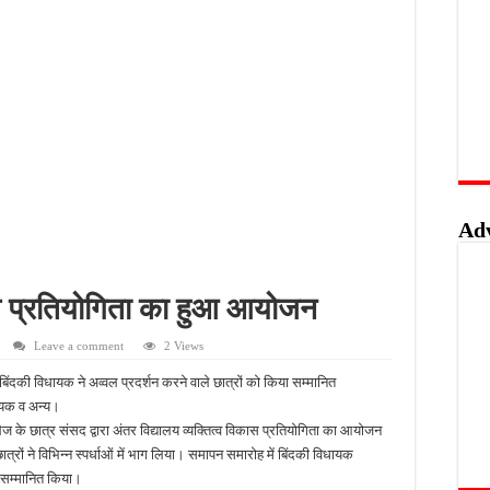
वाओं के लिए सुनहरा अवसर, 7 अगस्त तक करें ऑनलाइन आवेदन
खुशखबरी, ई-ट्राइसाइकिल खरीदने पर मिलेगा ₹65 हजार तक का अनुदान
 की पोल, तालाब का गंदा पानी घरों में घुसा, ग्रामीण बेहाल
हिंसक मोड़, महिला पर कुल्हाड़ी से किया हमला
Ad
कास प्रतियोगिता का हुआ आयोजन
Leave a comment
2 Views
िंदकी विधायक ने अव्वल प्रदर्शन करने वाले छात्रों को किया सम्मानित
धायक व अन्य।
ेज के छात्र संसद द्वारा अंतर विद्यालय व्यक्तित्व विकास प्रतियोगिता का आयोजन
छात्रों ने विभिन्न स्पर्धाओं में भाग लिया। समापन समारोह में बिंदकी विधायक
ो सम्मानित किया।