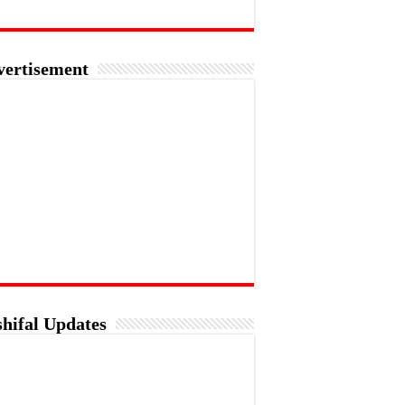
vertisement
hifal Updates