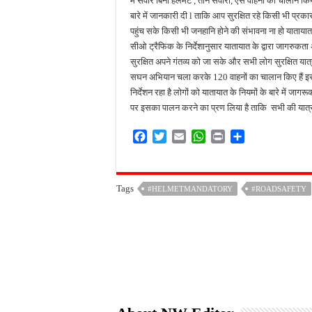
में सवार बिना हेलमेट , तीन सवारी, ऐसे वाहनों का चालान क
बारे में जानकारी दी l ताकि आप सुरक्षित रहे किसी भी प्रका
पहुंच सके किसी भी जनहानि होने की संभावना ना हो यातायात प
सीओ ट्रैफिक के निर्देशानुसार यातायात के द्वारा जागरुकता
सुरक्षित अपने गंतव्य को जा सके और सभी लोग सुरक्षित यात्
सघन अभियान चला करके 120 वाहनों का चालान किए हैं इसमें 
निर्देशन रहा है लोगों को यातायात के नियमों के बारे में
पर इसका पालन करने का प्रण लिया है ताकि सभी की यात्रा
F
T
E
W
P
S
a
w
m
h
r
h
c
i
a
a
i
a
e
t
i
t
n
r
Tags
#HELMETMANDATORY
#ROADSAFETY
b
t
l
s
t
e
o
e
A
o
r
p
k
p