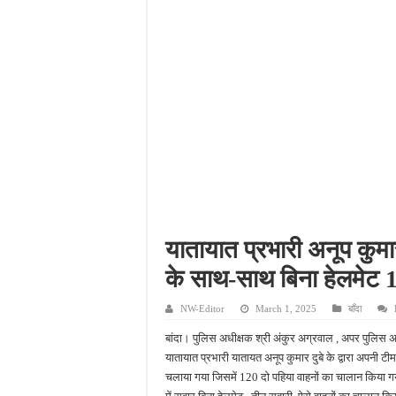
नाबालिग अपहरण कांड में पु
जहानाबाद में पुलिस की घेरा
फतेहपुर आईटीआई में युवाओं
दिव्यांगजन सशक्तीकरण में उ
यातायात प्रभारी अनूप कुम
के साथ-साथ बिना हेलमेट 1
NW-Editor
March 1, 2025
बाँदा
बांदा। पुलिस अधीक्षक श्री अंकुर अग्रवाल , अपर पुलिस अधीक
यातायात प्रभारी यातायत अनूप कुमार दुबे के द्वारा अपनी ट
चलाया गया जिसमें 120 दो पहिया वाहनों का चालान किया गय