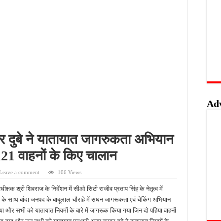
लिस का शिकंजा, फरार आरोपी आकाश साहू गिरफ्तार
बंदी, अवैध तमंचे और कारतूस के साथ युवक गिरफ्तार
 को मिलेगा रोजगार का मौका, 10 अगस्त को शिक्षुता मेले का आयोजन
त्कृष्ट योगदान पर मिलेगा राज्य स्तरीय सम्मान, 31 अगस्त तक करें आवेदन
Ad
ार दुबे ने यातायात जागरुकता अभियान
21 वाहनों के किए चालान
Leave a comment
106 Views
्षक श्री शिवराज के निर्देशन में सीओ सिटी राजीव प्रताप सिंह के नेतृत्व में
ीम के साथ बांदा जनपद के बाबूलाल चौराहे में सघन जागरूकता एवं चेकिंग अभियान
ा और सभी को यातायात नियमों के बारे में जागरूक किया गया जिन दो पहिया वाहनों