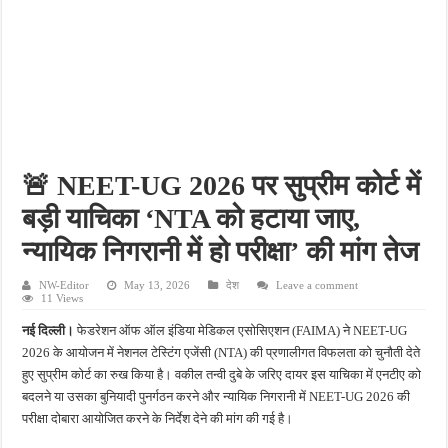
फतेहपुर के देवीगंज में दूषित पेयजल से बढ़ा संकट, बदबूदार पानी और जलभराव पर फूटा लोगों का गुस
आईटीआई एडमिशन 2026: युवाओं के लिए सुनहरा अवसर, 7 अगस्त तक करें ऑनलाइन आवेदन
दिव्यांग छात्राओं के लिए खुशखबरी, ई-ट्राइसाइकिल खरीदने पर मिलेगा ₹65 हजार तक का अनुदान
भारी बारिश ने खोली अतिक्रमण की पोल, तालाब का गंदा पानी घरों में घुसा, ग्रामीण बेहाल
पेड़ लगाने के विवाद ने लिया हिंसक मोड़, महिला पर कुल्हाड़ी से किया हमला
🚨 NEET-UG 2026 पर सुप्रीम कोर्ट में
बड़ी याचिका ‘NTA को हटाया जाए,
न्यायिक निगरानी में हो परीक्षा’ की मांग तेज
NW-Editor
May 13, 2026
देश
Leave a comment
11 Views
नई दिल्ली।
फेडरेशन ऑफ ऑल इंडिया मेडिकल एसोसिएशन (FAIMA) ने NEET-UG
2026 के आयोजन में नेशनल टेस्टिंग एजेंसी (NTA) की प्रणालीगत विफलता को चुनौती देते
हुए सुप्रीम कोर्ट का रुख किया है। वकील तन्वी दुबे के जरिए दायर इस याचिका में एनटीए को
बदलने या उसका बुनियादी पुनर्गठन करने और न्यायिक निगरानी में NEET-UG 2026 की
परीक्षा दोबारा आयोजित करने के निर्देश देने की मांग की गई है।