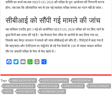
समिति का कार्य तब तक NEET-UG 2026 की परीक्षा के पुनः आयोजन की निगरानी करना
होगा, जब तक कि औपचारिक रूप से एक नई स्वतंत्र परीक्षा संस्था का गठन नहीं हो जाता।
सीबीआई को सौंपी गई मामले की जांच
यह याचिका एनटीए द्वारा 3 मई को आयोजित NEET-UG 2026 परीक्षा को रद किए जाने के
कुछ दिनों बाद दायर की गई है। यह फैसला पेपर लीक के आरोपों के बाद लिया गया था,
जिसके बाद केंद्र सरकार ने मामले की जांच सीबीआई को सौंप दी। रिपोर्ट्स में कहा गया है
कि व्हाट्सएप और टेलीग्राम पर सर्कुलेट हो रहे गेस पेपर्स के 100 से ज्यादा सवाल कथित
तौर पर असली परीक्षा के पेपर से मेल खाते थे।
F
T
E
W
P
S
a
w
m
h
r
h
c
i
a
a
i
a
e
t
i
t
n
r
Tags
#BREAKINGNEWS
#EDUCATIONNEWS
#INDIANEWS
b
t
l
s
t
e
#MEDICALENTRANCE
o
e
A
#NEETEXAM
#NEETUG2026
#NEETUPDATE
o
r
p
#NTA
#STUDENTS
#SUPREMECOURT
k
p